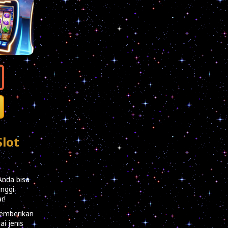
lot
Anda bisa
nggi.
r!
memberikan
i jenis