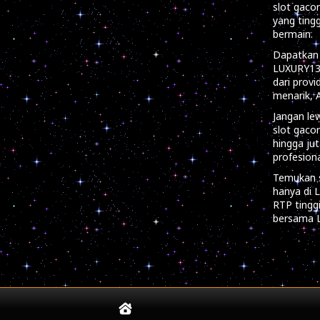
slot gaco
yang ting
bermain.
Dapatkan 
LUXURY138.
dari provi
menarik, 
Jangan le
slot gaco
hingga jut
profesion
Temukan s
hanya di 
RTP tingg
bersama L