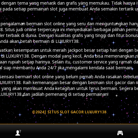
r dengan tema yang menarik dan grafis yang memukau. Tidak hanya i
gi pada setiap permainan slot juga membuat Anda semakin tertarik u
pengalaman bermain slot online yang seru dan menguntungkan hany
 Situs judi online terpercaya ini menyediakan berbagai pilihan perma
der terbaik di dunia. Dengan kualitas grafis yang tinggi dan fitur bonu
Anda akan betah bermain di LUXURY138.
watkan kesempatan untuk meraih jackpot besar setiap hari dengan 
r di LUXURY138. Dengan modal yang kecil, Anda bisa memenangkan r
aan rupiah setiap harinya. Selain itu, customer service yang ramah d
al siap membantu Anda 24/7 jika mengalami kendala saat bermain.
ensasi bermain slot online yang belum pernah Anda rasakan sebel
LUXURY138. Raih kemenangan besar dengan bermain slot gacor dan n
i yang akan membuat Anda ketagihan untuk terus bermain. Segera 
UXURY138 dan jadilah pemenang di setiap permainan!
©2024| SITUS SLOT GACOR LUXURY138